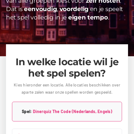
van alle groepen kiest voor
zelf hosten
.
Videos
Dat is
eenvoudig
,
voordelig
en je speelt
het spel volledig in je
eigen tempo
.
Uitjes
Beschikbaarheid Aanvragen
In welke locatie wil je
het spel spelen?
Kies hieronder een locatie. Alle locaties beschikken over
aparte zalen waar onze spellen worden gespeeld.
Spel:
Dinerquiz The Code (Nederlands, Engels)
Kies jouw provincie