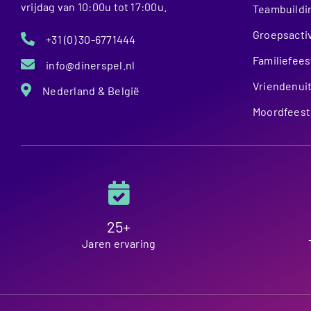
vrijdag van 10:00u tot 17:00u.
Teambuildi
Groepsactiv
+31 (0) 30-6771444
Familiefees
info@dinerspel.nl
Vriendenuit
Nederland & België
Moordfeest
25+
Jaren ervaring