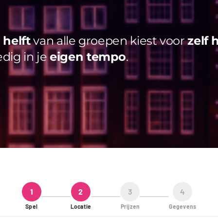
helft
van alle groepen kiest voor
zelf 
edig in je
eigen tempo
.
1
2
3
4
Spel
Locatie
Prijzen
Gegevens