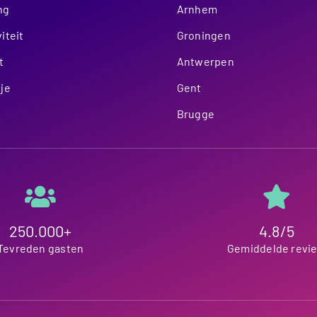
ng
Arnhem
iteit
Groningen
t
Antwerpen
je
Gent
Brugge
250.000+
4.8/5
Tevreden gasten
Gemiddelde revi