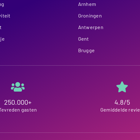
ng
Arnhem
iteit
Groningen
t
Antwerpen
je
Gent
Brugge
250.000+
4.8/5
Tevreden gasten
Gemiddelde revi