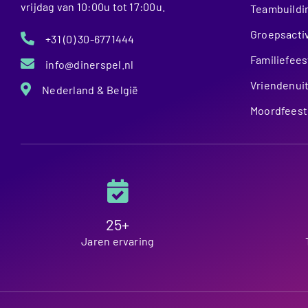
vrijdag van 10:00u tot 17:00u.
Teambuildi
Groepsactiv
+31 (0) 30-6771444
Familiefees
info@dinerspel.nl
Vriendenuit
Nederland & België
Moordfeest
25+
Jaren ervaring