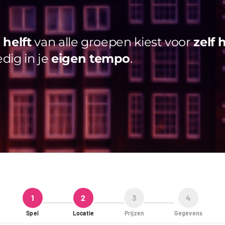
helft
van alle groepen kiest voor
zelf 
edig in je
eigen tempo
.
1
2
3
4
Spel
Locatie
Prijzen
Gegevens