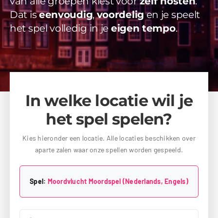
van alle groepen kiest voor
zelf hosten
.
Videos
Dat is
eenvoudig
,
voordelig
en je speelt
het spel volledig in je
eigen tempo
.
Uitjes
Beschikbaarheid Aanvragen
In welke locatie wil je
het spel spelen?
Kies hieronder een locatie. Alle locaties beschikken over
aparte zalen waar onze spellen worden gespeeld.
Spel:
Moordvlucht Moordspel (Nederlands, Engels)
Kies jouw provincie