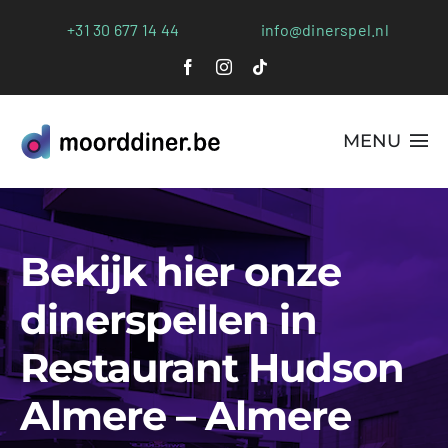
Ga
+31 30 677 14 44
info@dinerspel.nl
naar
inhoud
MENU
Alle Spellen
Bekijk hier onze
Plaatsen
dinerspellen in
Webshop
Restaurant Hudson
FAQs
Almere – Almere
Blog