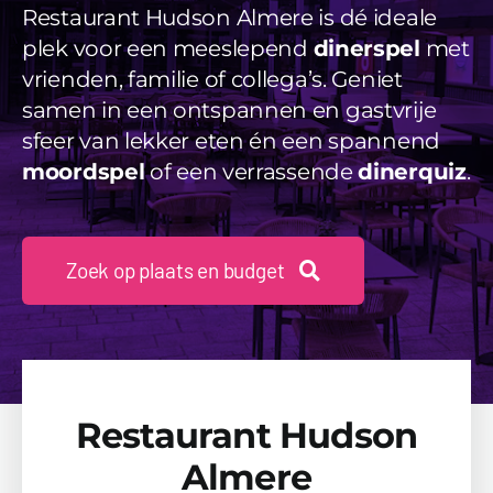
Videos
Restaurant Hudson Almere is dé ideale
plek voor een meeslepend
dinerspel
met
Uitjes
vrienden, familie of collega’s. Geniet
samen in een ontspannen en gastvrije
Beschikbaarheid Aanvragen
sfeer van lekker eten én een spannend
moordspel
of een verrassende
dinerquiz
.
Zoek op plaats en budget
Restaurant Hudson
Almere