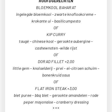
HOOFDGERECHTEN
BLOEMKOOL BAHARAT
ingelegde bloemkool – zwarte knoflookcreme –
krokante ui – basilicumpesto
OF
KIP CURRY
taugé – chinese kool – gerookte aubergine –
cashewnoten -wilde rijst
OF
DORAD FILLET +2,00
little gem – knolselderij – prei – ei-citroen schuim –
bonenkruid saus
OF
FLAT IRON STEAK +3,00
biet puree – bbq biet – gerookte amandelen – rode
peper mayonaise – cranberry dressing
* * *