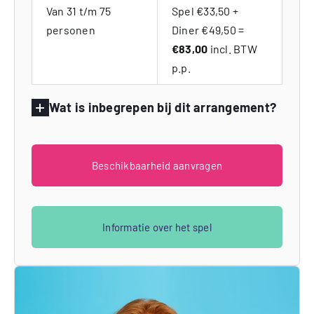
Van 31 t/m 75
Spel €33,50 +
personen
Diner €49,50 =
€83,00
incl. BTW
p.p.
Wat is inbegrepen bij dit arrangement?
Beschikbaarheid aanvragen
Informatie over het spel