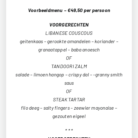
Voorbeeldmenu – €49,50 per persoon
VOORGERECHTEN
LIBANESE COUSCOUS
geitenkaas – gerookte amandelen – koriander –
granaatappel – baba anoesch
OF
TANDOORI ZALM
salade – limoen hangop – crispy dal – -granny smith
saus
OF
STEAK TARTAR
filo deeg – salty fingers – zeewier mayonaise –
gezouten eigeel
* * *