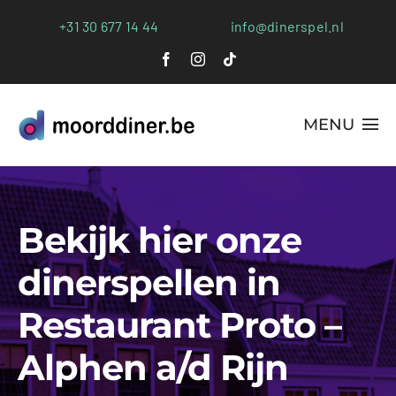
Ga
+31 30 677 14 44
info@dinerspel.nl
naar
inhoud
MENU
Alle Spellen
Bekijk hier onze
Plaatsen
dinerspellen in
Webshop
Restaurant Proto –
FAQs
Alphen a/d Rijn
Blog