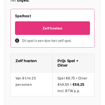
het
Engels.
Spelhost
Zelf hosten
Dit spel is een doe-het-zelf spel.
Zelf hosten
Prijs Spel +
Diner
Van 8 t/m 25
Spel €8,75 + Diner
personen
€49,50 =
€58,25
incl. BTW p.p.