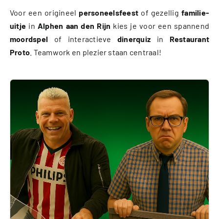
Voor een origineel
personeelsfeest
of gezellig
familie-
uitje
in
Alphen aan den Rijn
kies je voor een spannend
moordspel
of interactieve
dinerquiz
in
Restaurant
Proto
. Teamwork en plezier staan centraal!