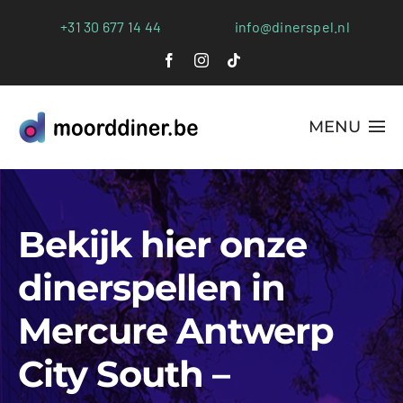
Ga
+31 30 677 14 44
info@dinerspel.nl
naar
inhoud
MENU
Alle Spellen
Bekijk hier onze
Plaatsen
dinerspellen in
Webshop
Mercure Antwerp
FAQs
City South –
Blog