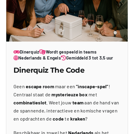
Dinerquiz
Wordt gespeeld in teams
Nederlands & Engels
Gemiddeld 3 tot 3,5 uur
Dinerquiz The Code
Geen
escape room
maar een
“inscape-spel”
!
Centraal staat de
mysterieuze box
met
combinatieslot
. Weet jouw
team
aan de hand van
de spannende, interactieve en komische vragen
en opdrachten de
code
te
kraken
?
Beschikbaar in zowel het
Nederlands
als het