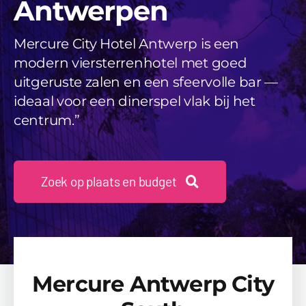
Antwerpen
Videos
Mercure City Hotel Antwerp is een
Uitjes
modern viersterrenhotel met goed
Beschikbaarheid Aanvragen
uitgeruste zalen en een sfeervolle bar —
ideaal voor een dinerspel vlak bij het
centrum.”
Zoek op plaats en budget
Mercure Antwerp City