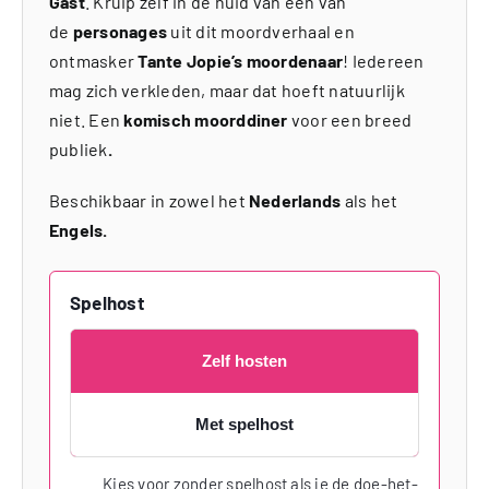
Gast
. Kruip zelf in de huid van één van
de
personages
uit dit moordverhaal en
ontmasker
Tante Jopie’s moordenaar
! Iedereen
mag zich verkleden, maar dat hoeft natuurlijk
niet. Een
komisch moorddiner
voor een breed
publiek
.
Beschikbaar in zowel het
Nederlands
als het
Engels.
Spelhost
Zelf hosten
Met spelhost
Kies voor zonder spelhost als je de doe-het-