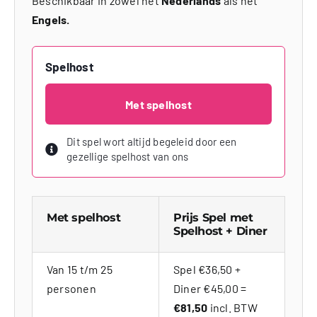
Beschikbaar in zowel het
Nederlands
als het
Engels.
Spelhost
Met spelhost
Dit spel wort altijd begeleid door een
gezellige spelhost van ons
Met spelhost
Prijs Spel met
Spelhost + Diner
Van 15 t/m 25
Spel €36,50 +
personen
Diner €45,00 =
€81,50
incl. BTW