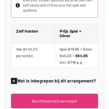
Kies voor zonder spelhost als je de doe-het-
zelf versie wilt of kies voor het spel met
spelhost.
Zelf hosten
Prijs Spel +
Diner
Van 8 t/m 25
Spel €19,95 + Diner
personen
€45,00 =
€64,95
incl. BTW p.p.
Wat is inbegrepen bij dit arrangement?
Beschikbaarheid aanvragen