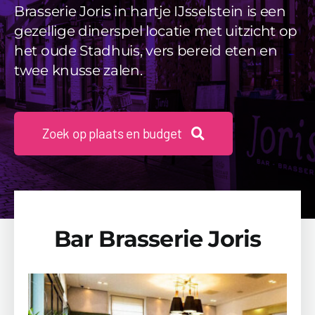
Videos
Brasserie Joris in hartje IJsselstein is een
gezellige dinerspel locatie met uitzicht op
Uitjes
het oude Stadhuis, vers bereid eten en
twee knusse zalen.
Beschikbaarheid Aanvragen
Zoek op plaats en budget
Bar Brasserie Joris