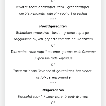
Of
Gepofte zoete aardappel- feta – granaatappel –
oerbiet- pickels rode ui – yoghurt dressing
* * *
Hoofdgerechten
Gebakken zwaardvis – lardo – groene asperge-
Taggiasche olijven-gepofte tomaat-beukenzwam
Of
Tournedos-rode paprikacrème-geroosterde Cevenne
ui-paksoi-rode wijnsaus
Of
Tarte tatin van Cevenne ui-geitenkaas-hazelnoot-
witlof-perencompote
* * *
Nagerechten
Kaasplateau- 4 kazen- notenbrood- druiven
Of