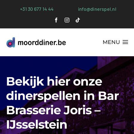
Ga
+31 30 677 14 44
info@dinerspel.nl
naar
inhoud
MENU
Alle Spellen
Bekijk hier onze
Plaatsen
dinerspellen in Bar
Webshop
Brasserie Joris –
FAQs
IJsselstein
Blog