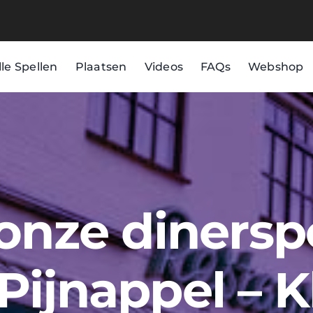
lle Spellen
Plaatsen
Videos
FAQs
Webshop
 onze dinersp
Pijnappel – 