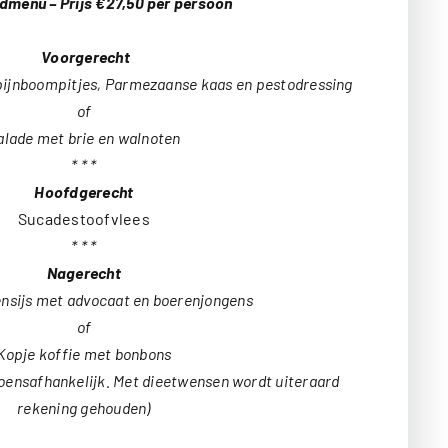
dmenu – Prijs €27,50 per persoon
Voorgerecht
pijnboompitjes, Parmezaanse kaas en pestodressing
of
alade met brie en walnoten
* * *
Hoofdgerecht
Sucadestoofvlees
* * *
Nagerecht
nsijs met advocaat en boerenjongens
of
Kopje koffie met bonbons
zoensafhankelijk. Met dieetwensen wordt uiteraard
rekening gehouden)