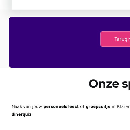
Terug 
Onze sp
Maak van jouw
personeelsfeest
of
groepsuitje
in Klare
dinerquiz
.