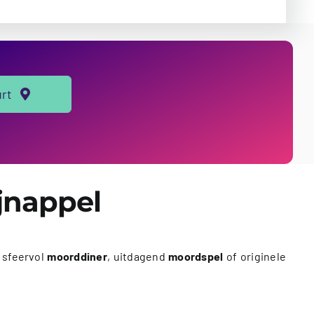
urt
ijnappel
 sfeervol
moorddiner
, uitdagend
moordspel
of originele