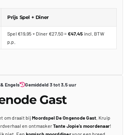
Prijs Spel + Diner
Spel €19,95 + Diner €27,50 =
€47,45
incl. BTW
p.p.
 & Engels
Gemiddeld 3 tot 3,5 uur
enode Gast
t om draait bij
Moordspel De Ongenode Gast
. Kruip
ordverhaal en ontmasker
Tante Jopie’s moordenaar
!
jk niet. Een
komisch moorddiner
voor een breed