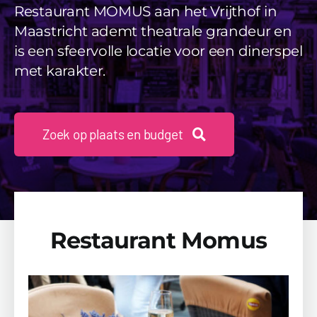
Videos
Restaurant MOMUS aan het Vrijthof in
Maastricht ademt theatrale grandeur en
Uitjes
is een sfeervolle locatie voor een dinerspel
met karakter.
Beschikbaarheid Aanvragen
Zoek op plaats en budget
Restaurant Momus