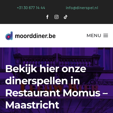
Ga
+31 30 677 14 44
info@dinerspel.nl
naar
inhoud
MENU
Alle Spellen
Bekijk hier onze
Plaatsen
dinerspellen in
Webshop
Restaurant Momus –
FAQs
Maastricht
Blog