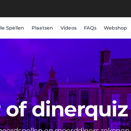
lle Spellen
Plaatsen
Videos
FAQs
Webshop
of dinerquiz
 moordspellen en moorddiners rekenen