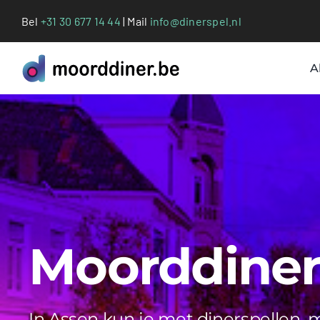
Ga
Bel
+31 30 677 14 44
| Mail
info@dinerspel.nl
naar
inhoud
A
Moorddiner 
In Assen kun je met dinerspellen,