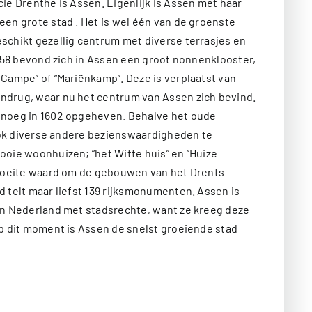
ie Drenthe is Assen. Eigenlijk is Assen met haar
en grote stad . Het is wel één van de groenste
schikt gezellig centrum met diverse terrasjes en
1258 bevond zich in Assen een groot nonnenklooster,
Campe” of “Mariënkamp”. Deze is verplaatst van
drug, waar nu het centrum van Assen zich bevind.
enoeg in 1602 opgeheven. Behalve het oude
 ook diverse andere bezienswaardigheden te
ooie woonhuizen; “het Witte huis” en “Huize
 moeite waard om de gebouwen van het Drents
 telt maar liefst 139 rijksmonumenten. Assen is
in Nederland met stadsrechte, want ze kreeg deze
p dit moment is Assen de snelst groeiende stad