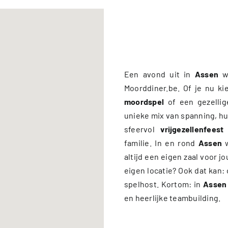
Een avond uit in
Assen
wo
Moorddiner.be. Of je nu ki
moordspel
of een gezelli
unieke mix van spanning, hum
sfeervol
vrijgezellenfeest
familie. In en rond
Assen
w
altijd een eigen zaal voor j
eigen locatie? Ook dat kan: 
spelhost. Kortom: in
Assen
en heerlijke teambuilding.