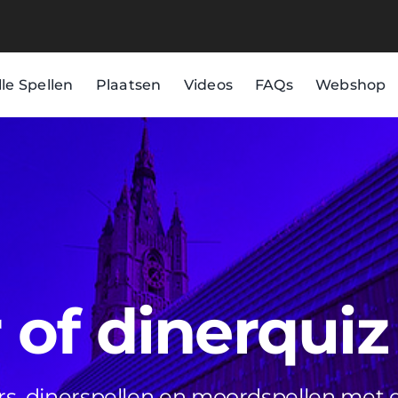
lle Spellen
Plaatsen
Videos
FAQs
Webshop
of dinerquiz
rs, dinerspellen en moordspellen met e