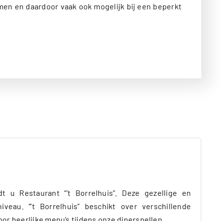
men en daardoor vaak ook mogelijk bij een beperkt
 u Restaurant “’t Borrelhuis”. Deze gezellige en
veau. “’t Borrelhuis” beschikt over verschillende
or heerlijke menu’s tijdens onze dinerspellen.