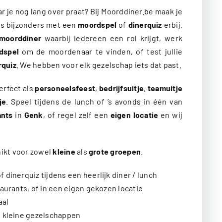
r je nog lang over praat? Bij Moorddiner.be maak je
ts bijzonders met een
moordspel
of
dinerquiz
erbij.
moorddiner
waarbij iedereen een rol krijgt, werk
dspel
om de moordenaar te vinden, of test jullie
rquiz
. We hebben voor elk gezelschap iets dat past.
erfect als
personeelsfeest
,
bedrijfsuitje
,
teamuitje
je
. Speel tijdens de lunch of ’s avonds in één van
ants
in
Genk
, of regel zelf een
eigen locatie
en wij
hikt voor zowel
kleine
als
grote groepen
.
 dinerquiz tijdens een heerlijk diner / lunch
taurants, of in een eigen gekozen locatie
aal
n kleine gezelschappen