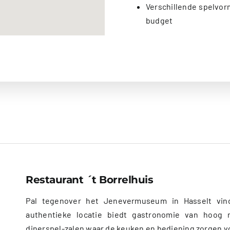
Verschillende spelvor
budget
Restaurant ´t Borrelhuis
Pal tegenover het Jenevermuseum in Hasselt vindt
authentieke locatie biedt gastronomie van hoog ni
dinerspel-zalen waar de keuken en bediening zorgen vo