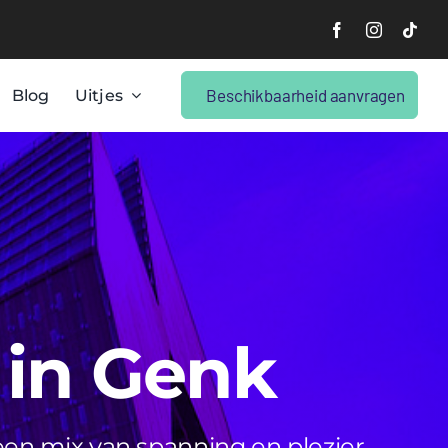
Beschikbaarheid aanvragen
Blog
Uitjes
 in Genk
en mix van spanning en plezier.