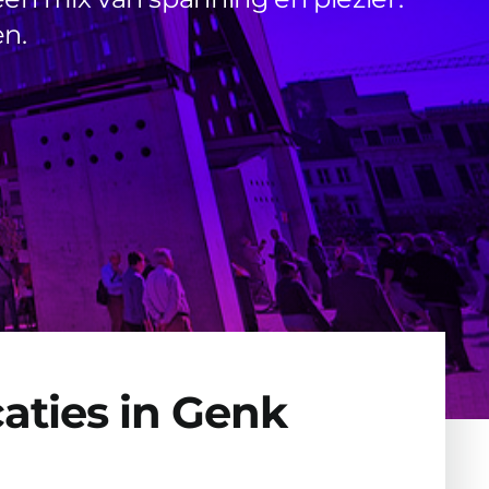
en.
aties in Genk