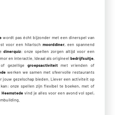
e
wordt pas écht bijzonder met een dinerspel van
est voor een hilarisch
moorddiner
, een spannend
ge
dinerquiz
: onze spellen zorgen altijd voor een
or en interactie. Ideaal als origineel
bedrijfsuitje
,
of gezellige
groepsactiviteit
met vrienden of
ede
werken we samen met sfeervolle restaurants
or jouw gezelschap bieden. Liever een activiteit op
kan: onze spellen zijn flexibel te boeken, met of
n
Heemstede
vind je alles voor een avond vol spel,
ambuilding.