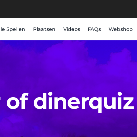
lle Spellen
Plaatsen
Videos
FAQs
Webshop
of dinerquiz