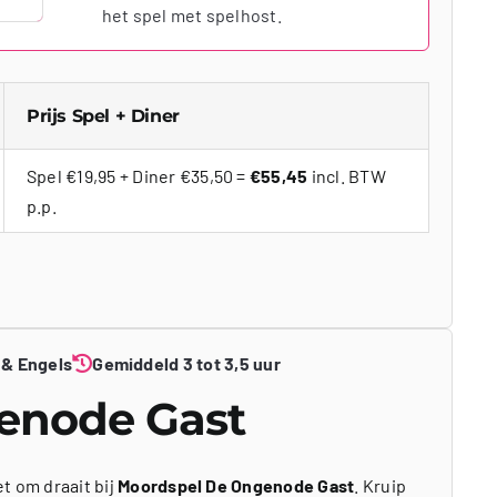
het spel met spelhost.
Prijs Spel + Diner
Spel €19,95 + Diner €35,50 =
€55,45
incl. BTW
p.p.
 & Engels
Gemiddeld 3 tot 3,5 uur
enode Gast
t om draait bij
Moordspel De Ongenode Gast
. Kruip