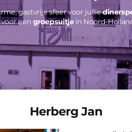
me, gastvrije sfeer voor jullie
dinersp
k voor een
groepsuitje
in Noord-Hollan
Herberg Jan