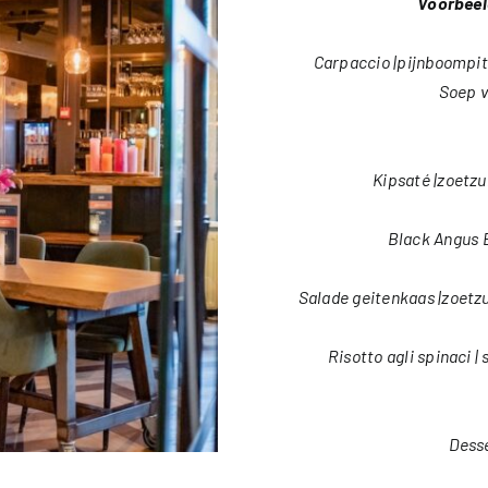
Voorbeel
Carpaccio |pijnboompit
Soep v
Kipsaté |zoetz
Black Angus B
Salade geitenkaas |zoetz
Risotto agli spinaci |
Desse