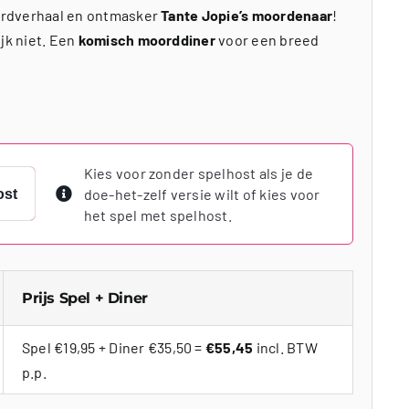
ordverhaal en ontmasker
Tante Jopie’s moordenaar
!
jk niet. Een
komisch moorddiner
voor een breed
Kies voor zonder spelhost als je de
doe-het-zelf versie wilt of kies voor
ost
het spel met spelhost.
Prijs Spel + Diner
Spel €19,95 + Diner €35,50 =
€55,45
incl. BTW
p.p.