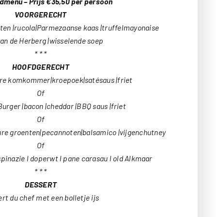
dmenu – Prijs €35,50 per persoon
VOORGERECHT
ten |rucola|Parmezaanse kaas |truffelmayonaise
an de Herberg |wisselende soep
* * *
HOOFDGERECHT
ure komkommer|kroepoek|satésaus |friet
Of
urger |bacon |cheddar |BBQ saus |friet
Of
ure groenten|pecannoten|balsamico |vijgenchutney
Of
 spinazie l doperwt l pane carasau l old Alkmaar
* * *
DESSERT
rt du chef met een bolletje ijs