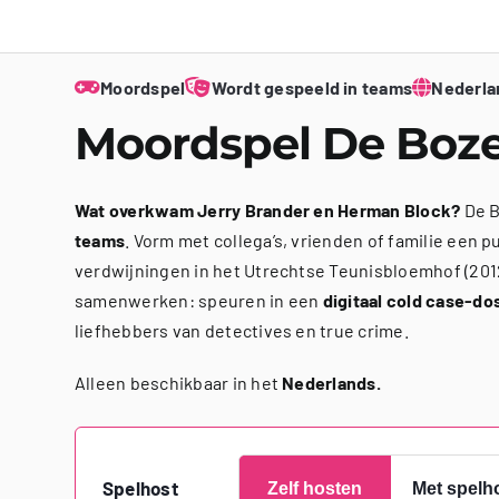
Moordspel
Wordt gespeeld in teams
Nederla
Moordspel De Boz
Wat overkwam Jerry Brander en Herman Block?
De B
teams
. Vorm met collega’s, vrienden of familie een 
verdwijningen in het Utrechtse Teunisbloemhof (201
samenwerken: speuren in een
digitaal cold case-do
liefhebbers van detectives en true crime.
Alleen beschikbaar in het
Nederlands.
Spelhost
Zelf hosten
Met spelh