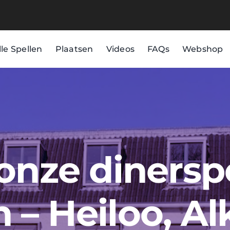
lle Spellen
Plaatsen
Videos
FAQs
Webshop
 onze dinersp
 – Heiloo, A