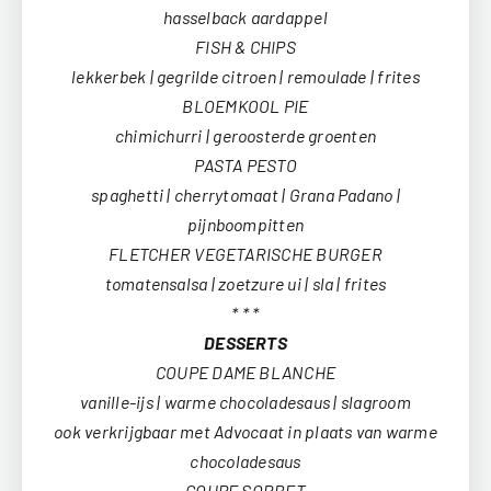
hasselback aardappel
FISH & CHIPS
lekkerbek | gegrilde citroen | remoulade | frites
BLOEMKOOL PIE
chimichurri | geroosterde groenten
PASTA PESTO
spaghetti | cherrytomaat | Grana Padano |
pijnboompitten
FLETCHER VEGETARISCHE BURGER
tomatensalsa | zoetzure ui | sla | frites
* * *
DESSERTS
COUPE DAME BLANCHE
vanille-ijs | warme chocoladesaus | slagroom
ook verkrijgbaar met Advocaat in plaats van warme
chocoladesaus
COUPE SORBET