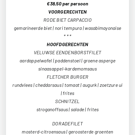
€38,50 per persoon
VOORGERECHTEN
RODE BIET CARPACCIO
gemarineerde biet | nori tempura | wasabimayonaise
* * *
HOOFDGERECHTEN
VELUWSE EENDENBORSTFILET
aardappelwafel | paddenstoel | groene asperge
sinaasappel-kardemomsaus
FLETCHER BURGER
rundvlees | cheddarsaus | tomaat | augurk | zoetzure ui
| frites
SCHNITZEL
stroganoffsaus | salade | frites
DORADEFILET
mosterd-citroensaus | geroosterde groenten