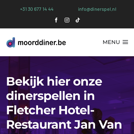
Ga
+31 30 677 14 44
info@dinerspel.nl
naar
inhoud
MENU
Alle Spellen
Bekijk hier onze
Plaatsen
dinerspellen in
Webshop
Fletcher Hotel-
FAQs
Restaurant Jan Van
Blog