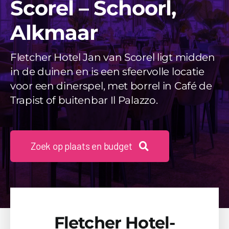
Scorel – Schoorl,
Videos
Alkmaar
Uitjes
Fletcher Hotel Jan van Scorel ligt midden
Beschikbaarheid Aanvragen
in de duinen en is een sfeervolle locatie
voor een dinerspel, met borrel in Café de
Trapist of buitenbar Il Palazzo.
Zoek op plaats en budget
Fletcher Hotel-