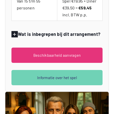
Van 15 t/m 55
Spel €19,95 + Diner
personen
€39,50 =
€59,45
incl. BTW p.p.
Wat is inbegrepen bij dit arrangement?
Beschikbaarheid aanvragen
Informatie over het spel