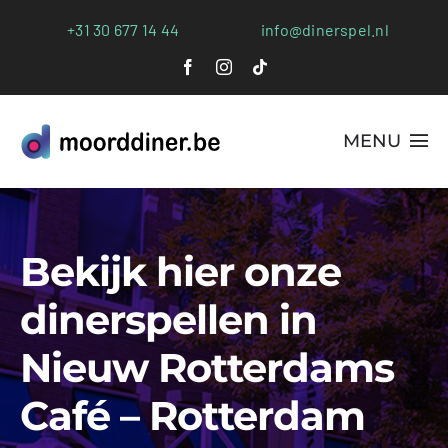
Ga
+31 30 677 14 44
info@dinerspel.nl
naar
inhoud
MENU
Alle Spellen
Bekijk hier onze
Plaatsen
dinerspellen in
Webshop
Nieuw Rotterdams
FAQs
Café – Rotterdam
Blog