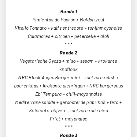
Ronde 1
Pimientos de Padron + Maldon zout
Vitello Tonnato + kalfs entrecote + tonijnmayonaise
Calamares + citroen + peterselie + aioli
* * *
Ronde 2
Vegetarische Gyoza + miso + sesam + krokante
knoflook
NRC Black Angus Burger mini + zoetzure relish +
boerenkaas + krokante uienringen + NRC burgersaus
Ebi Tempura + chili-mayonnaise
Mediterrane salade + geroosterde paprika’s + feta +
Kalamata-olijven + zoetzure rode uien
Friet + mayonaise
* * *
Ronde 3