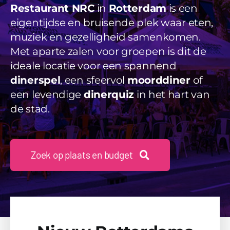
Videos
Restaurant NRC
in
Rotterdam
is een
eigentijdse en bruisende plek waar eten,
Uitjes
muziek en gezelligheid samenkomen.
Met aparte zalen voor groepen is dit de
Beschikbaarheid Aanvragen
ideale locatie voor een spannend
dinerspel
, een sfeervol
moorddiner
of
een levendige
dinerquiz
in het hart van
de stad.
Zoek op plaats en budget