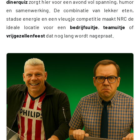
dinerquiz
zorgt hier voor een avond vol spanning, humor
en samenwerking. De combinatie van lekker eten,
stadse energie en een vleugje competitie maakt NRC de
ideale locatie voor een
bedrijfsuitje
,
teamuitje
of
vrijgezellenfeest
dat nog lang wordt nagepraat.