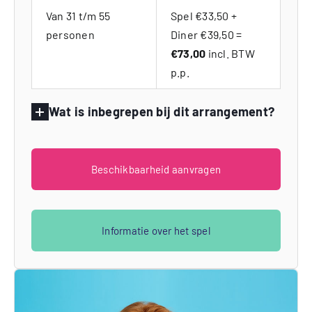
Van 31 t/m 55
Spel €33,50 +
personen
Diner €39,50 =
€73,00
incl. BTW
p.p.
Wat is inbegrepen bij dit arrangement?
Beschikbaarheid aanvragen
Informatie over het spel