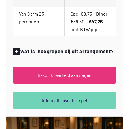
Van 8 t/m 25
Spel €8,75 + Diner
personen
€38,50 =
€47,25
incl. BTW p.p.
Wat is inbegrepen bij dit arrangement?
Beschikbaarheid aanvragen
Informatie over het spel