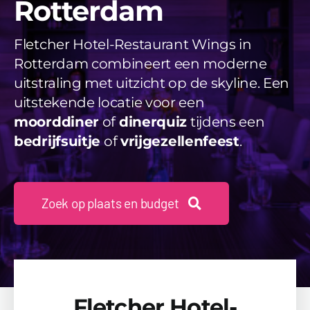
Rotterdam
Videos
Fletcher Hotel-Restaurant Wings in
Uitjes
Rotterdam combineert een moderne
Beschikbaarheid Aanvragen
uitstraling met uitzicht op de skyline. Een
uitstekende locatie voor een
moorddiner
of
dinerquiz
tijdens een
bedrijfsuitje
of
vrijgezellenfeest
.
Zoek op plaats en budget
Fletcher Hotel-