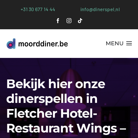
Ga
+31 30 677 14 44
info@dinerspel.nl
naar
inhoud
MENU
Alle Spellen
Bekijk hier onze
Plaatsen
dinerspellen in
Webshop
Fletcher Hotel-
FAQs
Restaurant Wings –
Blog