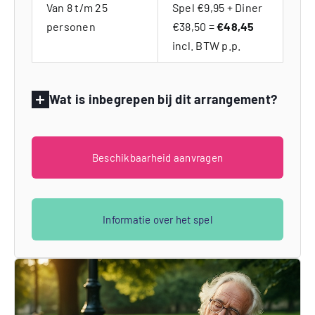
Van 8 t/m 25
Spel €9,95 + Diner
personen
€38,50 =
€48,45
incl. BTW p.p.
Wat is inbegrepen bij dit arrangement?
Beschikbaarheid aanvragen
Informatie over het spel