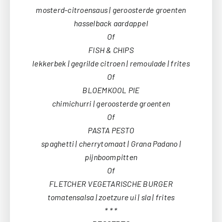
mosterd-citroensaus | geroosterde groenten
hasselback aardappel
Of
FISH & CHIPS
lekkerbek | gegrilde citroen | remoulade | frites
Of
BLOEMKOOL PIE
chimichurri | geroosterde groenten
Of
PASTA PESTO
spaghetti | cherrytomaat | Grana Padano |
pijnboompitten
Of
FLETCHER VEGETARISCHE BURGER
tomatensalsa | zoetzure ui | sla | frites
* * *