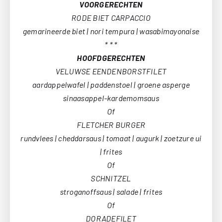
VOORGERECHTEN
RODE BIET CARPACCIO
gemarineerde biet | nori tempura | wasabimayonaise
* * *
HOOFDGERECHTEN
VELUWSE EENDENBORSTFILET
aardappelwafel | paddenstoel | groene asperge
sinaasappel-kardemomsaus
Of
FLETCHER BURGER
rundvlees | cheddarsaus | tomaat | augurk | zoetzure ui
| frites
Of
SCHNITZEL
stroganoffsaus | salade | frites
Of
DORADEFILET