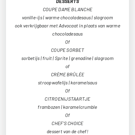
DESSERTS
COUPE DAME BLANCHE
vanille-ijs | warme chocoladesaus | slagroom
ook verkrijgbaar met Advocaat in plaats van warme
chocoladesaus
Of
COUPE SORBET
sorbetijs | fruit | Sprite | grenadine | slagroom
of
CRÈME BRÛLÉE
stroopwafelijs | karamelsaus
Of
CITROENIJSTAARTJE
frambozen | karamelcrumble
Of
CHEF’S CHOICE
dessert van de chef!